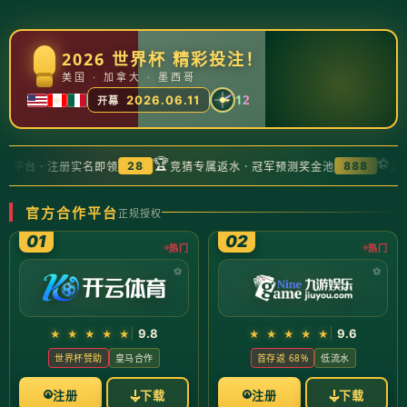
2026 世界杯 精彩投注！
美国 · 加拿大 · 墨西哥
12
2026.06.11
开幕
🏆
⚽
方平台 · 注册实名即领
竞猜专属返水 · 冠军预测奖金池
20
28
888
官方合作平台
正规授权
01
02
热门
热门
9.8
9.6
★ ★ ★ ★ ★
★ ★ ★ ★ ★
世界杯赞助
皇马合作
首存返 68%
低流水
注册
下载
注册
下载