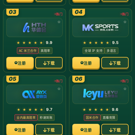
03
04
热门
热门
9.9
9.5
★ ★ ★ ★ ★
★ ★ ★ ★ ★
AC 米兰合作
高赔率
全球 IP 支持
多语言
注册
下载
注册
下载
05
06
热门
热门
9.7
9.6
★ ★ ★ ★ ★
★ ★ ★ ★ ★
业内最高赔率
秒速到账
国米合作
直播竞猜
注册
下载
注册
下载